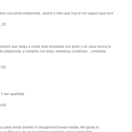
tiene una pinta estupneda...animo y mira que hoy el sol seguro que luce
1:35
sienpre que salgo a cenar pido ensalada con pollo y en casa nunca la
 estupenda, y cumples con todo, vitaminas, proteinas... completa
2:05
 Y tan apañaita.
3:00
pos para andar tirando ni desaprovechando nadita. Me gusta la