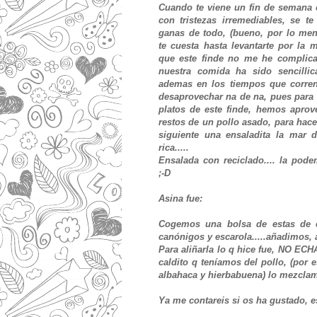
Cuando te viene un fin de semana 
con tristezas irremediables, se te
ganas de todo, (bueno, por lo men
te cuesta hasta levantarte por la 
que este finde no me he complic
nuestra comida ha sido sencilli
ademas en los tiempos que corre
desaprovechar na de na, pues para
platos de este finde, hemos aprov
restos de un pollo asado, para hace
siguiente una ensaladita la mar d
rica.....
Ensalada con reciclado.... la pod
;-D
Asina fue:
Cogemos una bolsa de estas de en
canónigos y escarola.....añadimos, 
Para aliñarla lo q hice fue, NO ECH
caldito q teníamos del pollo, (por 
albahaca y hierbabuena) lo mezcla
Ya me contareis si os ha gustado, 