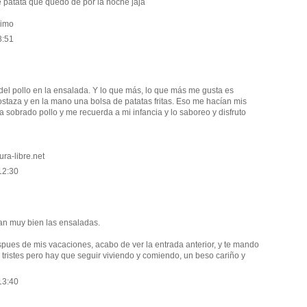
de patata que quedo de por la noche jaja
nimo
8:51
el pollo en la ensalada. Y lo que más, lo que más me gusta es
staza y en la mano una bolsa de patatas fritas. Eso me hacían mis
sobrado pollo y me recuerda a mi infancia y lo saboreo y disfruto
ra-libre.net
12:30
an muy bien las ensaladas.
pues de mis vacaciones, acabo de ver la entrada anterior, y te mando
ristes pero hay que seguir viviendo y comiendo, un beso cariño y
13:40