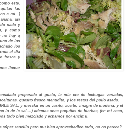
como este,
 quitan las
os a mi...)
mañana, asi
ado nada y
ca, y como
n no hay q
 uno de los
echado los
rnos al día
e fresca y
emos llamar
salada preparada al gusto, la mía era de lechugas variadas,
aceitunas, quesito fresco menudito, y los restos del pollo asado.
ARLE SAL, y mezclar en un vasito, aceite, vinagre de modena, y el
eso lo de la sal....) ademas unas poquitas de hierbas, (en mi caso,
mos todo bien mezclado y echamos por encima.
es súper sencillo pero mu bien aprovechadico todo, no os parece?