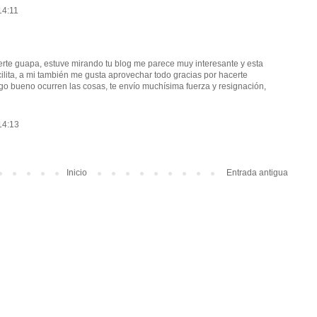
14:11
rte guapa, estuve mirando tu blog me parece muy interesante y esta
ilita, a mi también me gusta aprovechar todo gracias por hacerte
algo bueno ocurren las cosas, te envío muchísima fuerza y resignación,
14:13
Inicio
Entrada antigua