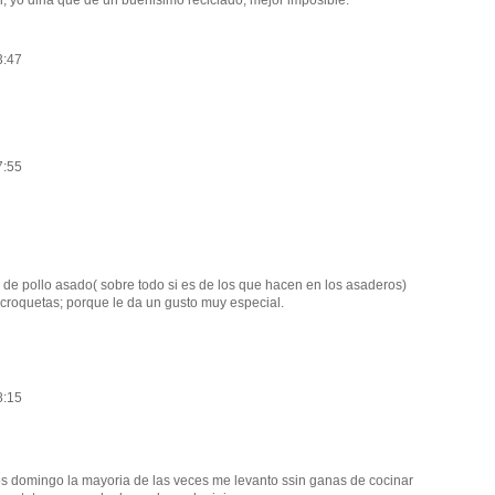
, yo diria que de un buenisimo reciclado, mejor imposible.
3:47
7:55
de pollo asado( sobre todo si es de los que hacen en los asaderos)
croquetas; porque le da un gusto muy especial.
8:15
os domingo la mayoria de las veces me levanto ssin ganas de cocinar