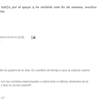
a tod@s por el apoyo q he recibido este fin de semana, muchos
ias.
aensucocina
en
23:40
s
e los golpes de la vida. Es cuestión de tiempo y que la cabeza vuelva
o son las comidas improvisadas y sobre todo si utilizas alimentos de la
tirar no se tira nada!!!!!
1:17