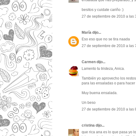
ensalada que has preparado, y si
besitos y cuidate cariño :)
27 de septiembre de 2010 a las 
María
dijo...
Eso eso que no se tira naada
27 de septiembre de 2010 a las 
Carmen
dijo...
Lamento tu tristeza, Anica.
También yo aprovecho los restos 
para las ensaladas o para hacer 
Muy buena ensalada.
Un beso
27 de septiembre de 2010 a las 
cristina
dijo...
que rica ana es lo que pasa yo l