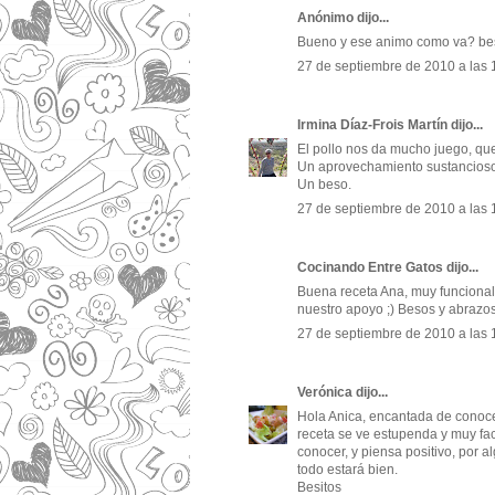
Anónimo dijo...
Bueno y ese animo como va? bes
27 de septiembre de 2010 a las 
Irmina Díaz-Frois Martín
dijo...
El pollo nos da mucho juego, que
Un aprovechamiento sustancios
Un beso.
27 de septiembre de 2010 a las 
Cocinando Entre Gatos
dijo...
Buena receta Ana, muy funcional
nuestro apoyo ;) Besos y abrazos
27 de septiembre de 2010 a las 
Verónica
dijo...
Hola Anica, encantada de conoce
receta se ve estupenda y muy fac
conocer, y piensa positivo, por 
todo estará bien.
Besitos