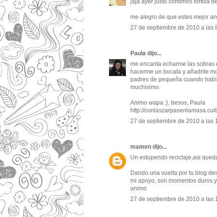
jaja ayer justo comimos tortilla 
me alegro de que estes mejor a
27 de septiembre de 2010 a las 
Paula
dijo...
me encanta echarme las sobras d
hacerme un bocata y añadrile mo
padres de pequeña cuando había 
muchisimo.
Animo wapa ;), besos, Paula
http://conlaszarpasenlamasa.cultu
27 de septiembre de 2010 a las 
mamen
dijo...
Un estupendo reciclaje,asi qued
Dando una vuelta por tu blog des
mi apoyo, son momentos duros y t
animo
27 de septiembre de 2010 a las 