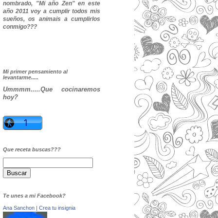
nombrado, "Mi año Zen" en este
año 2011 voy a cumplir todos mis
sueños, os animais a cumplirlos
conmigo???
Mi primer pensamiento al
levantarme.....
Ummmm.....Que cocinaremos
hoy?
Que receta buscas???
Te unes a mi Facebook?
Ana Sanchon
|
Crea tu insignia