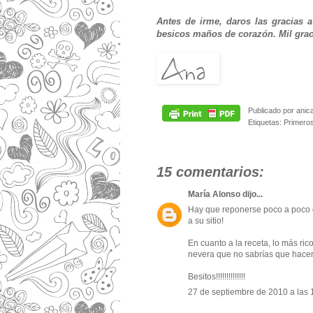
Antes de irme, daros las gracias 
besicos maños de corazón. Mil grac
Publicado por
anic
Etiquetas:
Primero
15 comentarios:
María Alonso
dijo...
Hay que reponerse poco a poco d
a su sitio!
En cuanto a la receta, lo más ric
nevera que no sabrías que hacer y 
Besitos!!!!!!!!!!!!!!
27 de septiembre de 2010 a las 