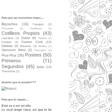
Para que las encontreis mejor.....
Bizcochos
(16)
Canapes
(2)
Chocolate
(1)
Confituras
(1)
Cotilleos Propios
(43)
Dukan
(6)
cupcakes
(2)
Fiestas
(1)
Fussion Cook
(13)
Fondant
(4)
Galletas
(5)
Mousses
(3)
Muffins
(1)
Operacion Bikini
(5)
Pescados
(1)
Postres
(50)
Pica-Pica
(35)
Primeros
(71)
Segundos
(45)
tartas
(13)
Thermomix
(2)
Quieres que lo pruebe???
Para que lo sepais....
Este va a ser mi año.
Lo se,lo tengo claro, asi que lo he