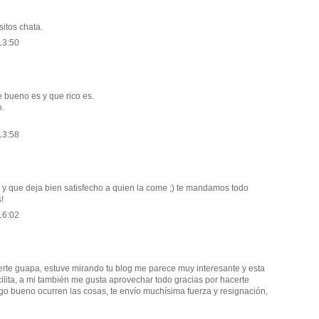
itos chata.
13:50
 bueno es y que rico es.
o.
13:58
 y que deja bien satisfecho a quien la come ;) te mandamos todo
!
16:02
rte guapa, estuve mirando tu blog me parece muy interesante y esta
ilita, a mi también me gusta aprovechar todo gracias por hacerte
algo bueno ocurren las cosas, te envío muchísima fuerza y resignación,