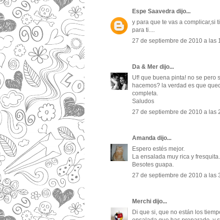
Espe Saavedra
dijo...
y para que te vas a complicar,si 
para ti....
27 de septiembre de 2010 a las 
Da & Mer
dijo...
Uf! que buena pinta! no se pero 
hacemos? la verdad es que queda
completa.
Saludos
27 de septiembre de 2010 a las 
Amanda
dijo...
Espero estés mejor.
La ensalada muy rica y fresquita.
Besotes guapa.
27 de septiembre de 2010 a las 
Merchi
dijo...
Di que si, que no están los tiem