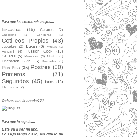
Para que las encontreis mejor.....
Bizcochos
(16)
Canapes
(2)
Chocolate
(1)
Confituras
(1)
Cotilleos Propios
(43)
Dukan
(6)
cupcakes
(2)
Fiestas
(1)
Fussion Cook
(13)
Fondant
(4)
Galletas
(5)
Mousses
(3)
Muffins
(1)
Operacion Bikini
(5)
Pescados
(1)
Postres
(50)
Pica-Pica
(35)
Primeros
(71)
Segundos
(45)
tartas
(13)
Thermomix
(2)
Quieres que lo pruebe???
Para que lo sepais....
Este va a ser mi año.
Lo se,lo tengo claro, asi que lo he