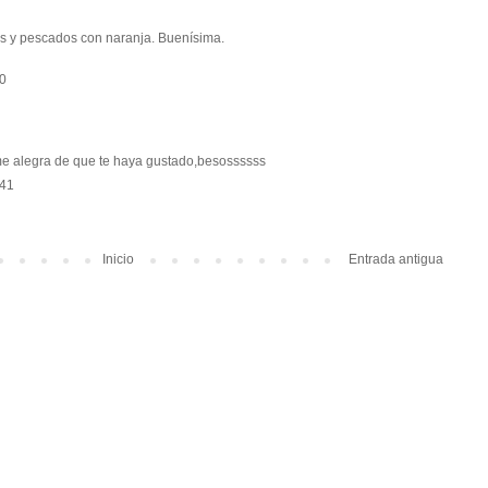
es y pescados con naranja. Buenísima.
50
e alegra de que te haya gustado,besossssss
:41
Inicio
Entrada antigua