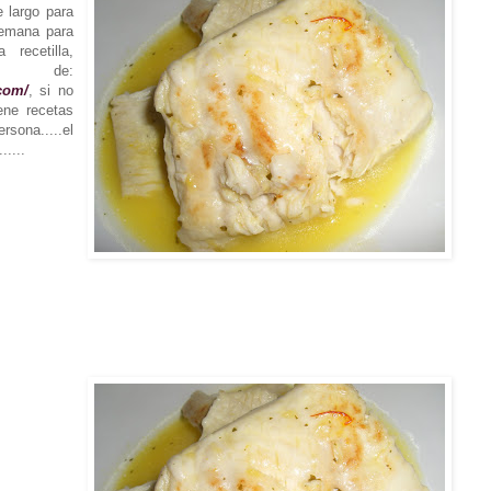
 largo para
semana para
 recetilla,
de:
com/
, si no
ene recetas
sona.....el
.....