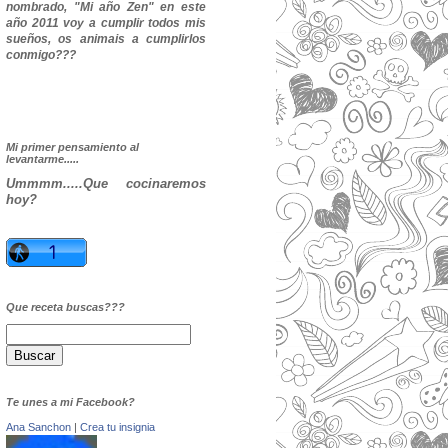
nombrado, "Mi año Zen" en este
año 2011 voy a cumplir todos mis
sueños, os animais a cumplirlos
conmigo???
Mi primer pensamiento al
levantarme.....
Ummmm.....Que cocinaremos
hoy?
Que receta buscas???
Te unes a mi Facebook?
Ana Sanchon
|
Crea tu insignia