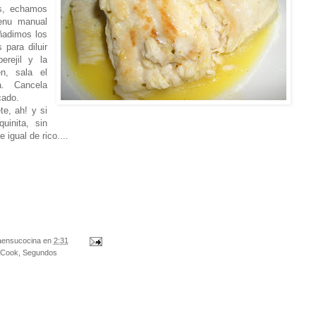
os, echamos
enu manual
ñadimos los
para diluir
erejil y la
n, sala el
a. Cancela
cado.
te, ah! y si
uinita, sin
 igual de rico....
aensucocina
en
2:31
 Cook
,
Segundos