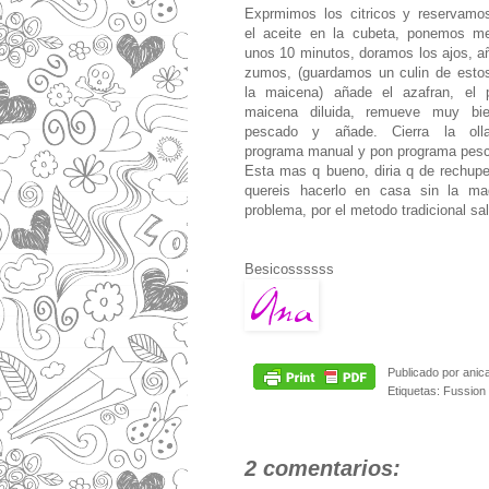
Exprmimos los citricos y reservam
el aceite en la cubeta, ponemos m
unos 10 minutos, doramos los ajos, a
zumos, (guardamos un culin de estos 
la maicena) añade el azafran, el p
maicena diluida, remueve muy bie
pescado y añade. Cierra la oll
programa manual y pon programa pes
Esta mas q bueno, diria q de rechupe
quereis hacerlo en casa sin la maq
problema, por el metodo tradicional sale
Besicossssss
Publicado por
anic
Etiquetas:
Fussion
2 comentarios: